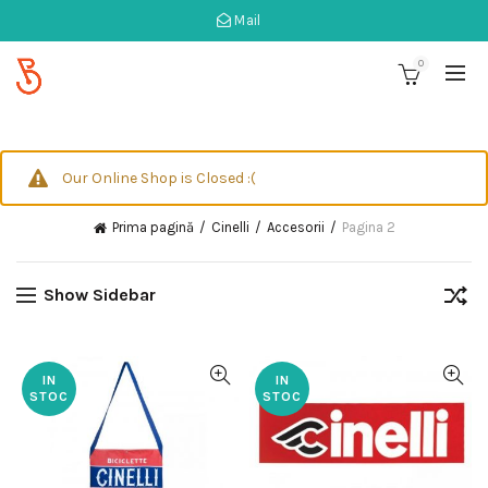
Mail
0
Our Online Shop is Closed :(
Prima pagină
Cinelli
Accesorii
Pagina 2
Show Sidebar
IN
IN
STOC
STOC