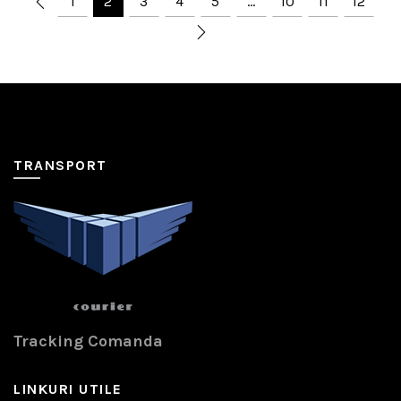
1
2
3
4
5
…
10
11
12
TRANSPORT
Tracking Comanda
LINKURI UTILE