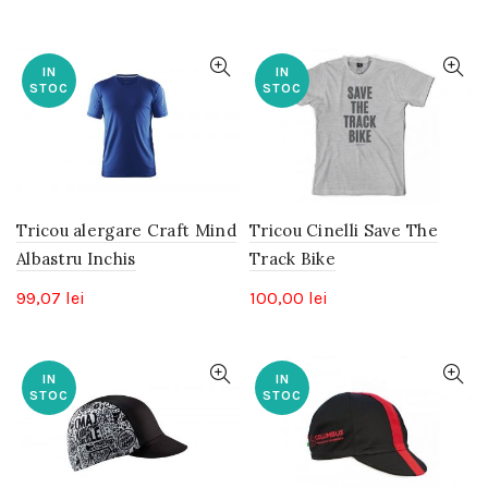
IN
IN
STOC
STOC
Tricou alergare Craft Mind
Tricou Cinelli Save The
Albastru Inchis
Track Bike
99,07
lei
100,00
lei
IN
IN
STOC
STOC