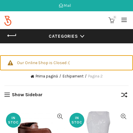
Mail
0
CATEGORIES
Our Online Shop is Closed :(
Prima pagină
Echipament
Pagina 2
Show Sidebar
IN
IN
STOC
STOC