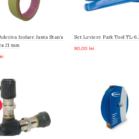
deziva Izolare Janta Stan’s
Set Leviere Park Tool TL-6.
es 21 mm
90,00
lei
ei