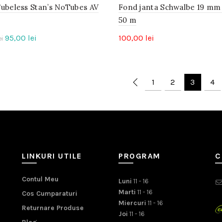
Tubeless Stan’s NoTubes AV
Fond janta Schwalbe 19 mm
50 m
Prețul
Prețul
95,00
lei
100,00
lei
ei
inițial
curent
a
este:
fost:
95,00 lei.
1
2
3
4
105,00 lei.
LINKURI UTILE
PROGRAM
C
Contul Meu
Luni
11 - 16
Marti
11 - 16
Cos Cumparaturi
Miercuri
11 - 16
Returnare Produse
Joi
11 - 16