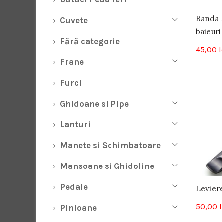
Banda 
Cuvete
baieur
Fără categorie
45,00
l
Frane
Furci
Ghidoane si Pipe
Lanturi
Manete si Schimbatoare
Mansoane si Ghidoline
Pedale
Leviere
50,00
l
Pinioane