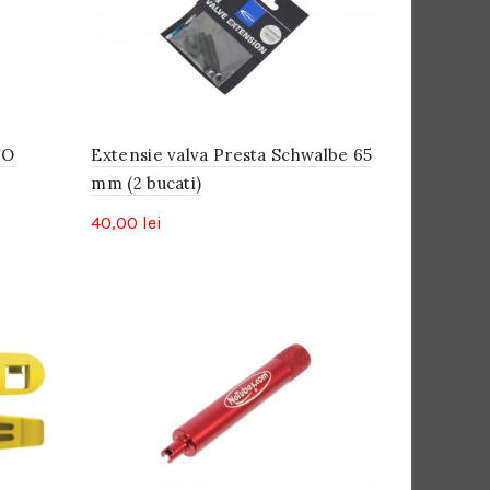
mare
FO
Extensie valva Presta Schwalbe 65
mm (2 bucati)
40,00
lei