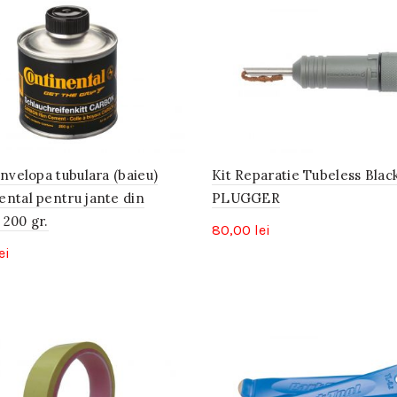
anvelopa tubulara (baieu)
Kit Reparatie Tubeless Blac
ental pentru jante din
PLUGGER
 200 gr.
80,00
lei
ei