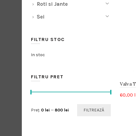
Roti si Jante
Sei
FILTRU STOC
In stoc
FILTRU PRET
Valva 
60,00
l
Preț
Preț
Preț:
0 lei
—
800 lei
FILTREAZĂ
minim
maxim