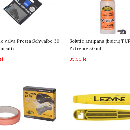
ie valva Presta Schwalbe 30
Solutie antipana (baieu) TU
bucati)
Extreme 50 ml
ei
35,00
lei