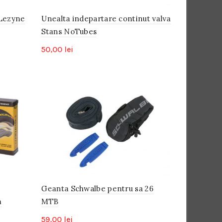
 Lezyne
Unealta indepartare continut valva
Stans NoTubes
50,00
lei
Geanta Schwalbe pentru sa 26
m
MTB
59,00
lei