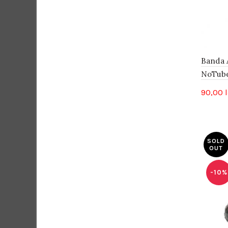
Banda A
NoTub
90,00
l
SOLD
OUT
-10%