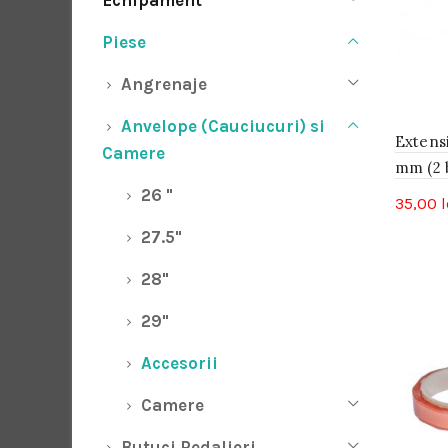
Echipament
Piese
Angrenaje
Anvelope (Cauciucuri) si
Extens
Camere
mm (2 
26 "
35,00
l
27.5"
28"
29"
Accesorii
Camere
Butuci Pedalieri