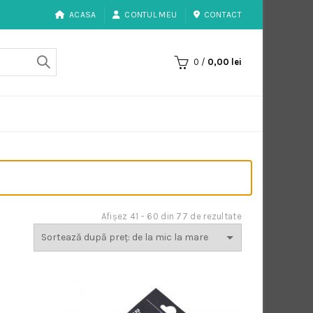
ACASA
CONTUL MEU
CONTACT
0
/
0,00
lei
Sortat
Afișez 41 - 60 din 77 de rezultate
după
preț:
de
la
mic
la