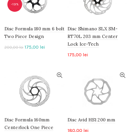
-13%
Disc Formula 180 mm 6 bolt
Disc Shimano SLX SM-
Two Piece Design
RT70L 203 mm Center
Lock Ice-Tech
Prețul
Prețul
175,00
lei
200,00
lei
inițial
curent
175,00
lei
a
este:
fost:
175,00 lei.
200,00 lei.
Disc Formula 160mm
Disc Avid HS1 200 mm
Centerlock One Piece
180,00
lei