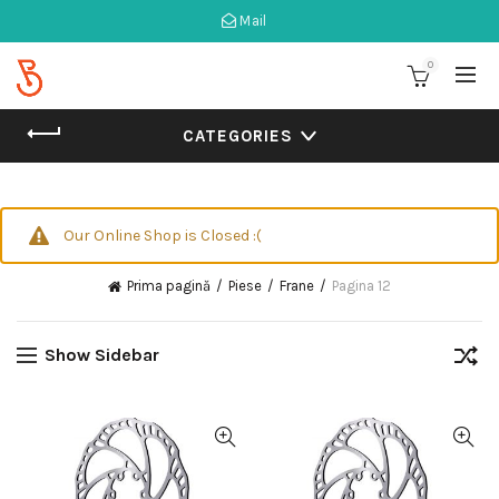
Mail
0
CATEGORIES
Our Online Shop is Closed :(
Prima pagină
Piese
Frane
Pagina 12
Show Sidebar