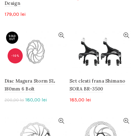
Design
179,00
lei
SOLD
OUT
-10%
Disc Magura Storm SL
Set clesti frana Shimano
180mm 6 Bolt
SORA BR-3500
Prețul
Prețul
180,00
lei
185,00
lei
200,00
lei
inițial
curent
a
este:
fost:
180,00 lei.
200,00 lei.