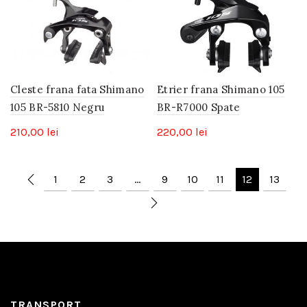
Cleste frana fata Shimano
Etrier frana Shimano 105
105 BR-5810 Negru
BR-R7000 Spate
210,00
lei
220,00
lei
1
2
3
…
9
10
11
12
13
TRANSPORT